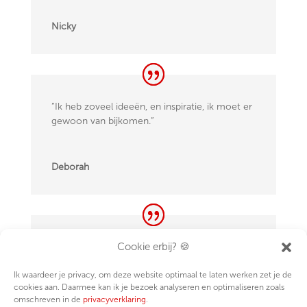
Nicky
“Ik heb zoveel ideeën, en inspiratie, ik moet er
gewoon van bijkomen.”
Deborah
Cookie erbij? 🍪
“Dit vind ik zó tof, ik zit hier te lachen achter
mijn laptop.”
Ik waardeer je privacy, om deze website optimaal te laten werken zet je de
cookies aan. Daarmee kan ik je bezoek analyseren en optimaliseren zoals
omschreven in de
privacyverklaring
.
Lian