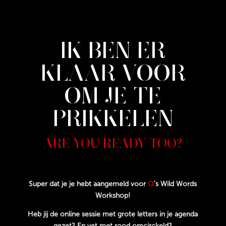
IK BEN ER
KLAAR VOOR
OM JE TE
PRIKKELEN
ARE YOU READY TOO?
Super dat je je hebt aangemeld voor
Q
’s Wild Words
Workshop!
Heb jij de online sessie met grote letters in je agenda
gezet? En vet met rood omcirckeld?