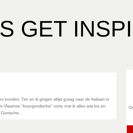
Podcast
Reviews
Contact Q
Download gra
’S GET INSP
en konden. Tim en ik gingen altijd graag naar de Italiaan in
Vlaamse “bourgondische” roots vrat ik alles wat los en
On
 Gooische...