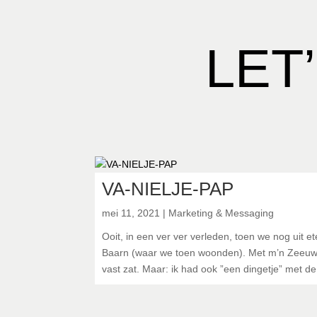
Home
Werk met Q
LET
VA-NIELJE-PAP
mei 11, 2021
|
Marketing & Messaging
Ooit, in een ver ver verleden, toen we nog uit et
Baarn (waar we toen woonden). Met m’n Zeeuws-
vast zat. Maar: ik had ook ”een dingetje” met de