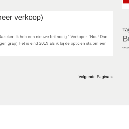
 meer verkoop)
Ta
B
azeker. Ik heb een nieuwe bril nodig.” Verkoper: ‘Nou! Dan
gen grap) Het is eind 2019 als ik bij de opticien sta om een
orig
Volgende Pagina »