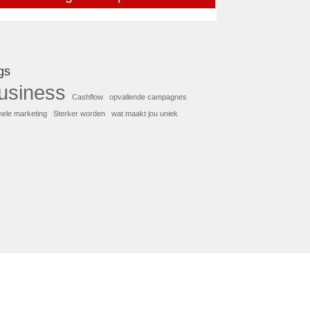
gs
usiness
Cashflow
opvallende campagnes
inele marketing
Sterker worden
wat maakt jou uniek