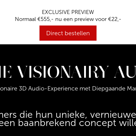
EXCLUSIVE PREVIEW
Normaal €555,- nu een preview voor €22,-
Direct bestellen
E VISIONAIRY A
ionaire 3D Audio-Experience met Diepgaande Mar
rs die hun unieke, vernieuwe
 een baanbrekend concept will