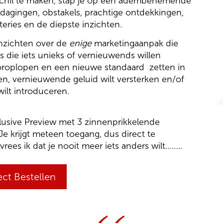
rschil te maken, stap je op een adembenemende
itdagingen, obstakels, prachtige ontdekkingen,
ries en de diepste inzichten.
inzichten over de
enige
marketingaanpak die
 die iets unieks of vernieuwends willen
oroplopen en een nieuwe standaard zetten in
igen, vernieuwende geluid wilt versterken en/of
ilt introduceren.
xclusive Preview met 3 zinnenprikkelende
Je krijgt meteen toegang, dus direct te
 vrees ik dat je nooit meer iets anders wilt……..
ect Bestellen