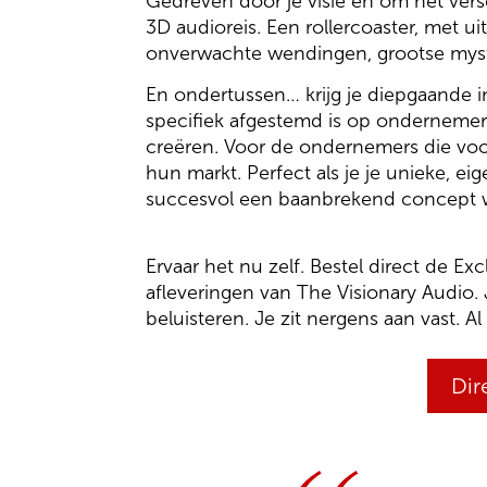
Gedreven door je visie en om het ve
3D audioreis. Een rollercoaster, met u
onverwachte wendingen, grootse myste
En ondertussen… krijg je diepgaande 
specifiek afgestemd is op ondernemers
creëren. Voor de ondernemers die vo
hun markt. Perfect als je je unieke, e
succesvol een baanbrekend concept w
Ervaar het nu zelf. Bestel direct de E
afleveringen van The Visionary Audio. 
beluisteren. Je zit nergens aan vast. Al
Dir