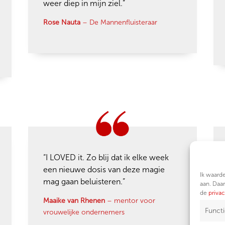
weer diep in mijn ziel.”
Rose Nauta
– De Mannenfluisteraar
“I LOVED it. Zo blij dat ik elke week
een nieuwe dosis van deze magie
Ik waarde
mag gaan beluisteren.”
aan. Daa
de
privac
Maaike van Rhenen
– mentor voor
Funct
vrouwelijke ondernemers