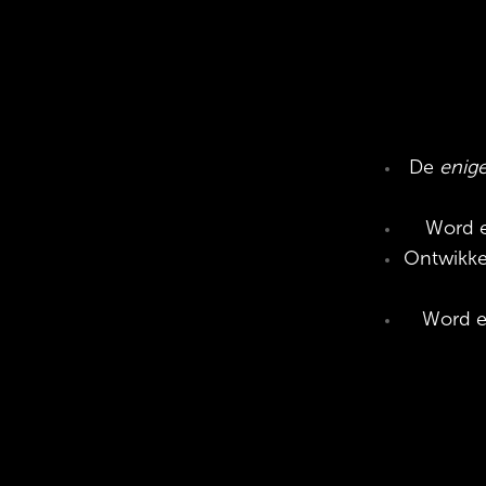
De
enig
Word e
Ontwikke
Word e