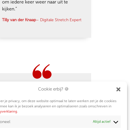
om iedere keer weer naar uit te
kijken.”
Tilly van der Knaap
– Digitale Stretch Expert
Cookie erbij? 🍪
“Ik ben er zooo blij mee. Ik kijk er
iedere week weer naar uit.”
er je privacy, om deze website optimaal te laten werken zet je de cookies
rmee kan ik je bezoek analyseren en optimaliseren zoals omschreven in
Joyce Dekkers
– Stylist voor ondernemers
yverklaring
.
ioneel
Altijd actief