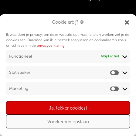
Cookie erbij? 🍪
Ik waardeer je privacy, om deze website optimaal te laten werken zet je de
cookies aan. Daarmee kan ik je bezoek analyseren en optimaliseren zoals
omschreven in de
privacyverklaring
.
Functioneel
Altijd actief
Statistieken
Statistie
Marketing
Marketin
Ja, lekker cookies!
Voorkeuren opslaan