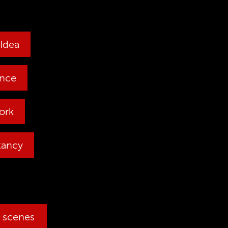
 Idea
ence
Work
tancy
e scenes