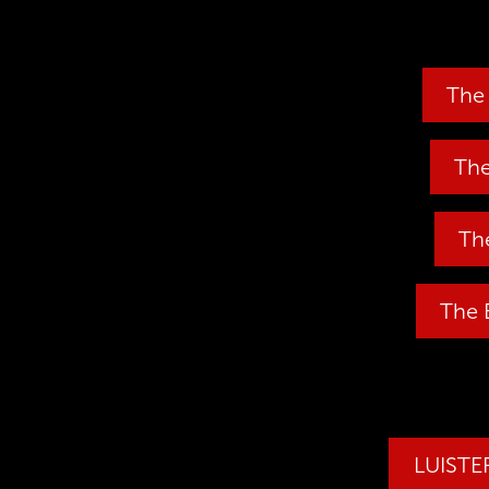
The 
The
The
The 
LUISTER