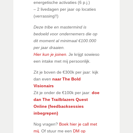
energetische activaties (6 p.j.)
– 2 livedagen per jaar op locaties
(verrassing!!)
Deze tribe en mastermind is
bedoeld voor ondernemers die op
dit moment al minimaal €100.000
per jaar draaien.
Hier kun je joinen.
Je krijgt sowieso
een intake met mij persoonlijk.
Zit je boven de €300k per jaar: kijk
dan even
naar The Bold
Visionairs
Zit je onder de €100k per jaar:
doe
dan The Trailblazers Quest
Online (feedbacksessies
inbegrepen)
Nog vragen?
Boek hier je call met
mij.
Of stuur me een
DM op