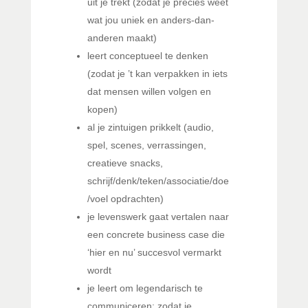
uit je trekt (zodat je precies weet
wat jou uniek en anders-dan-
anderen maakt)
leert conceptueel te denken
(zodat je ’t kan verpakken in iets
dat mensen willen volgen en
kopen)
al je zintuigen prikkelt (audio,
spel, scenes, verrassingen,
creatieve snacks,
schrijf/denk/teken/associatie/doe
/voel opdrachten)
je levenswerk gaat vertalen naar
een concrete business case die
‘hier en nu’ succesvol vermarkt
wordt
je leert om legendarisch te
communiceren: zodat je